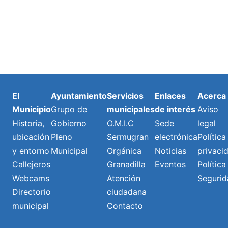
El
Ayuntamiento
Servicios
Enlaces
Acerca
Municipio
Grupo de
municipales
de interés
Aviso
Historia,
Gobierno
O.M.I.C
Sede
legal
ubicación
Pleno
Sermugran
electrónica
Política
y entorno
Municipal
Orgánica
Noticias
privaci
Callejeros
Granadilla
Eventos
Política
Webcams
Atención
Segurid
Directorio
ciudadana
municipal
Contacto