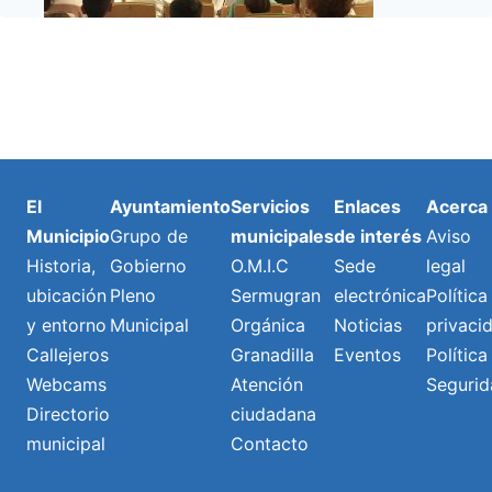
El
Ayuntamiento
Servicios
Enlaces
Acerca
Municipio
Grupo de
municipales
de interés
Aviso
Historia,
Gobierno
O.M.I.C
Sede
legal
ubicación
Pleno
Sermugran
electrónica
Política
y entorno
Municipal
Orgánica
Noticias
privaci
Callejeros
Granadilla
Eventos
Política
Webcams
Atención
Segurid
Directorio
ciudadana
municipal
Contacto