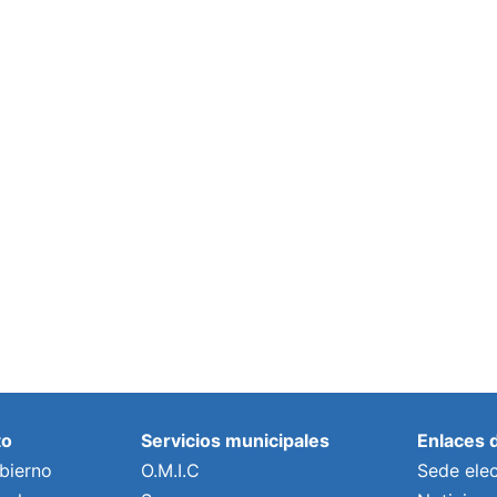
to
Servicios municipales
Enlaces 
bierno
O.M.I.C
Sede elec