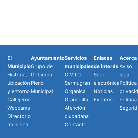
El
Ayuntamiento
Servicios
Enlaces
Acerca
Municipio
Grupo de
municipales
de interés
Aviso
Historia,
Gobierno
O.M.I.C
Sede
legal
ubicación
Pleno
Sermugran
electrónica
Política
y entorno
Municipal
Orgánica
Noticias
privaci
Callejeros
Granadilla
Eventos
Política
Webcams
Atención
Segurid
Directorio
ciudadana
municipal
Contacto