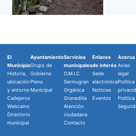
El
Ayuntamiento
Servicios
Enlaces
Acerca
Municipio
Grupo de
municipales
de interés
Aviso
Historia,
Gobierno
O.M.I.C
Sede
legal
ubicación
Pleno
Sermugran
electrónica
Política
y entorno
Municipal
Orgánica
Noticias
privaci
Callejeros
Granadilla
Eventos
Política
Webcams
Atención
Segurid
Directorio
ciudadana
municipal
Contacto