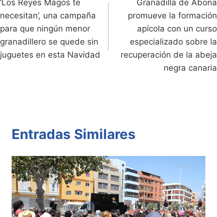
dl
k
p
o
‘Los Reyes Magos te
Granadilla de Abona
de
necesitan’, una campaña
promueve la formación
y
k
entradas
para que ningún menor
apícola con un curso
granadillero se quede sin
especializado sobre la
juguetes en esta Navidad
recuperación de la abeja
negra canaria
Entradas Similares