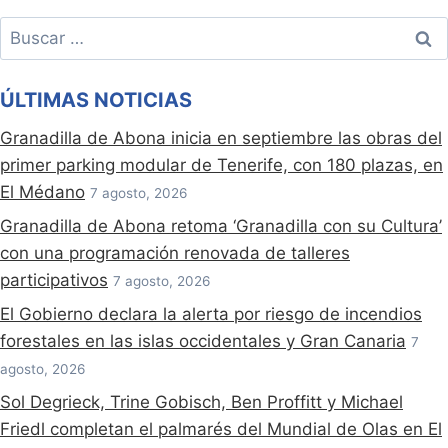
Buscar:
ÚLTIMAS NOTICIAS
Granadilla de Abona inicia en septiembre las obras del
primer parking modular de Tenerife, con 180 plazas, en
El Médano
7 agosto, 2026
Granadilla de Abona retoma ‘Granadilla con su Cultura’
con una programación renovada de talleres
participativos
7 agosto, 2026
El Gobierno declara la alerta por riesgo de incendios
forestales en las islas occidentales y Gran Canaria
7
agosto, 2026
Sol Degrieck, Trine Gobisch, Ben Proffitt y Michael
Friedl completan el palmarés del Mundial de Olas en El