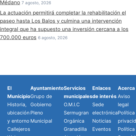
Médano
7 agosto, 2026
La actuación permitirá completar la rehabilitación el
paseo hasta Los Balos y culmina una intervención
integral que ha supuesto una inversión cercana a los
700.000 euros
6 agosto, 2026
El
Ayuntamiento
Servicios
Enlaces
Acerca
Municipio
Grupo de
municipales
de interés
Aviso
Historia,
Gobierno
O.M.I.C
Sede
legal
ubicación
Pleno
Sermugran
electrónica
Política
y entorno
Municipal
Orgánica
Noticias
privaci
Callejeros
Granadilla
Eventos
Política