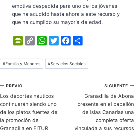
emotiva despedida para uno de los jóvenes
que ha acudido hasta ahora a este recurso y
que ha cumplido su mayoría de edad.
Pr
C
W
T
F
C
in
o
h
w
a
o
tF
p
at
itt
c
m
Tags
#
Familia y Menores
#
Servicios Sociales
ri
y
s
er
e
p
de
e
Li
A
b
ar
Entradas:
n
n
p
o
tir
Navegación
PREVIO
SIGUIENTE
dl
k
p
o
Los deportes náuticos
Granadilla de Abona
de
continuarán siendo uno
presenta en el pabellón
y
k
entradas
de los platos fuertes de
de Islas Canarias una
la promoción de
completa oferta
Granadilla en FITUR
vinculada a sus recursos