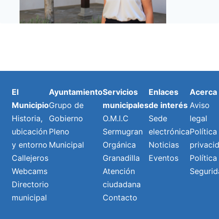
El
Ayuntamiento
Servicios
Enlaces
Acerca
Municipio
Grupo de
municipales
de interés
Aviso
Historia,
Gobierno
O.M.I.C
Sede
legal
ubicación
Pleno
Sermugran
electrónica
Política
y entorno
Municipal
Orgánica
Noticias
privaci
Callejeros
Granadilla
Eventos
Política
Webcams
Atención
Segurid
Directorio
ciudadana
municipal
Contacto