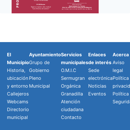
El
Ayuntamiento
Servicios
Enlaces
Acerca
Municipio
Grupo de
municipales
de interés
Aviso
Historia,
Gobierno
O.M.I.C
Sede
legal
ubicación
Pleno
Sermugran
electrónica
Política
y entorno
Municipal
Orgánica
Noticias
privaci
Callejeros
Granadilla
Eventos
Política
Webcams
Atención
Segurid
Directorio
ciudadana
municipal
Contacto