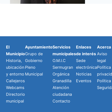
El
Ayuntamiento
Servicios
Enlaces
Acerca
Municipio
Grupo de
municipales
de interés
Aviso
Historia,
Gobierno
O.M.I.C
Sede
legal
ubicación
Pleno
Sermugran
electrónica
Política
y entorno
Municipal
Orgánica
Noticias
privaci
Callejeros
Granadilla
Eventos
Política
Webcams
Atención
Segurid
Directorio
ciudadana
municipal
Contacto