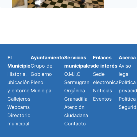
El
Ayuntamiento
Servicios
Enlaces
Acerca
Municipio
Grupo de
municipales
de interés
Aviso
Historia,
Gobierno
O.M.I.C
Sede
legal
ubicación
Pleno
Sermugran
electrónica
Política
y entorno
Municipal
Orgánica
Noticias
privaci
Callejeros
Granadilla
Eventos
Política
Webcams
Atención
Segurid
Directorio
ciudadana
municipal
Contacto