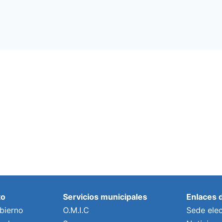
to
Servicios municipales
Enlaces 
bierno
O.M.I.C
Sede elec