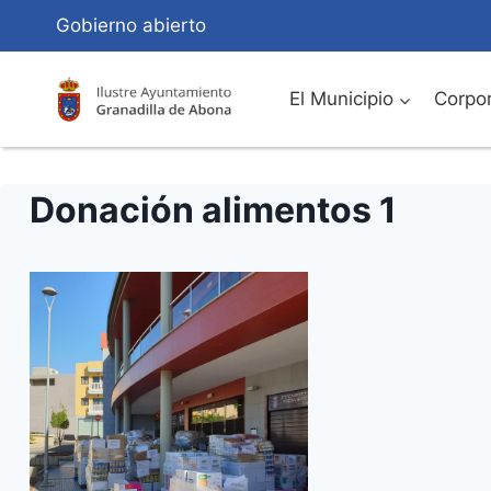
Saltar
Gobierno abierto
al
Contenido
El Municipio
Corpor
Donación alimentos 1