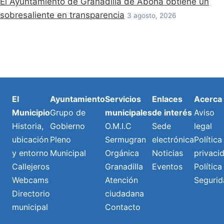
El Ayuntamiento de Granadilla de Abona obtiene un
sobresaliente en transparencia
3 agosto, 2026
El
Ayuntamiento
Servicios
Enlaces
Acerca
Municipio
Grupo de
municipales
de interés
Aviso
Historia,
Gobierno
O.M.I.C
Sede
legal
ubicación
Pleno
Sermugran
electrónica
Política
y entorno
Municipal
Orgánica
Noticias
privaci
Callejeros
Granadilla
Eventos
Política
Webcams
Atención
Segurid
Directorio
ciudadana
municipal
Contacto