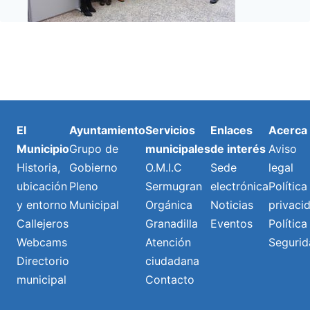
El
Ayuntamiento
Servicios
Enlaces
Acerca
Municipio
Grupo de
municipales
de interés
Aviso
Historia,
Gobierno
O.M.I.C
Sede
legal
ubicación
Pleno
Sermugran
electrónica
Política
y entorno
Municipal
Orgánica
Noticias
privaci
Callejeros
Granadilla
Eventos
Política
Webcams
Atención
Segurid
Directorio
ciudadana
municipal
Contacto