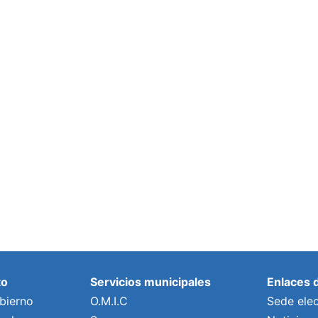
to
Servicios municipales
Enlaces 
bierno
O.M.I.C
Sede elec