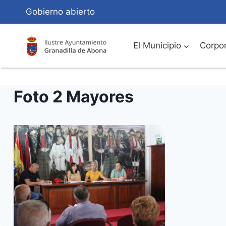
Saltar
Gobierno abierto
al
Contenido
El Municipio
Corpor
Foto 2 Mayores