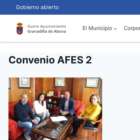
Saltar
Gobierno abierto
al
Contenido
El Municipio
Corpor
Convenio AFES 2