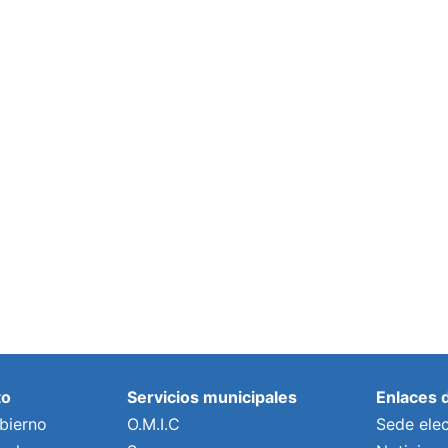
to
Servicios municipales
Enlaces 
bierno
O.M.I.C
Sede elec