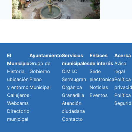
El
Ayuntamiento
Servicios
Enlaces
Acerca
Municipio
Grupo de
municipales
de interés
Aviso
Historia,
Gobierno
O.M.I.C
Sede
legal
ubicación
Pleno
Sermugran
electrónica
Política
y entorno
Municipal
Orgánica
Noticias
privaci
Callejeros
Granadilla
Eventos
Política
Webcams
Atención
Segurid
Directorio
ciudadana
municipal
Contacto