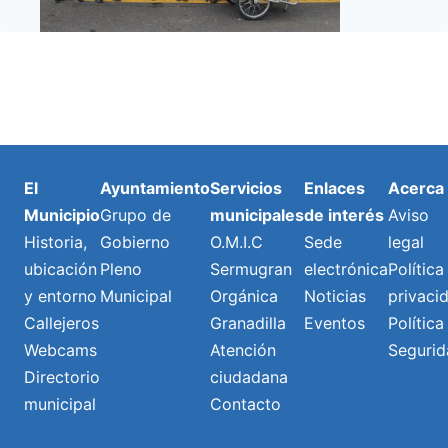
El
Ayuntamiento
Servicios
Enlaces
Acerca
Municipio
Grupo de
municipales
de interés
Aviso
Historia,
Gobierno
O.M.I.C
Sede
legal
ubicación
Pleno
Sermugran
electrónica
Política
y entorno
Municipal
Orgánica
Noticias
privaci
Callejeros
Granadilla
Eventos
Política
Webcams
Atención
Segurid
Directorio
ciudadana
municipal
Contacto