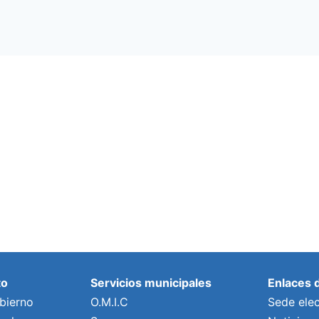
to
Servicios municipales
Enlaces 
bierno
O.M.I.C
Sede elec