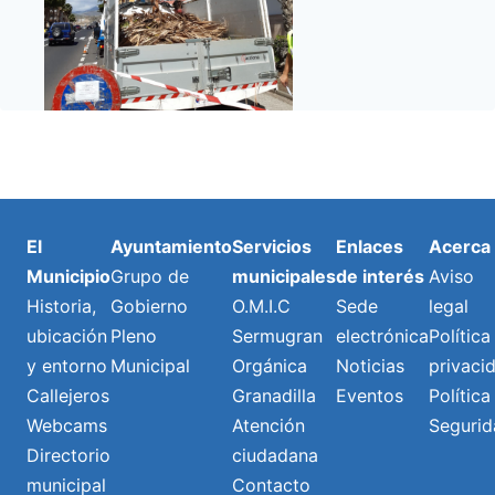
El
Ayuntamiento
Servicios
Enlaces
Acerca
Municipio
Grupo de
municipales
de interés
Aviso
Historia,
Gobierno
O.M.I.C
Sede
legal
ubicación
Pleno
Sermugran
electrónica
Política
y entorno
Municipal
Orgánica
Noticias
privaci
Callejeros
Granadilla
Eventos
Política
Webcams
Atención
Segurid
Directorio
ciudadana
municipal
Contacto