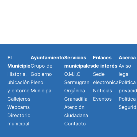
El
Ayuntamiento
Servicios
Enlaces
Acerca
Municipio
Grupo de
municipales
de interés
Aviso
Historia,
Gobierno
O.M.I.C
Sede
legal
ubicación
Pleno
Sermugran
electrónica
Política
y entorno
Municipal
Orgánica
Noticias
privaci
Callejeros
Granadilla
Eventos
Política
Webcams
Atención
Segurid
Directorio
ciudadana
municipal
Contacto