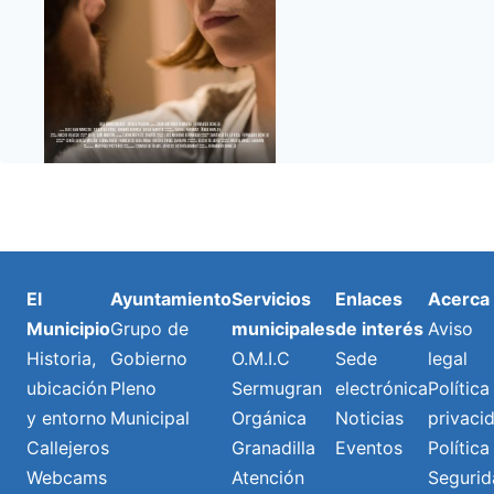
El
Ayuntamiento
Servicios
Enlaces
Acerca
Municipio
Grupo de
municipales
de interés
Aviso
Historia,
Gobierno
O.M.I.C
Sede
legal
ubicación
Pleno
Sermugran
electrónica
Política
y entorno
Municipal
Orgánica
Noticias
privaci
Callejeros
Granadilla
Eventos
Política
Webcams
Atención
Segurid