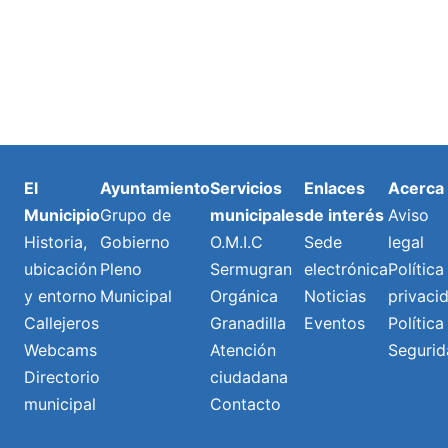
El
Ayuntamiento
Servicios
Enlaces
Acerca
Municipio
Grupo de
municipales
de interés
Aviso
Historia,
Gobierno
O.M.I.C
Sede
legal
ubicación
Pleno
Sermugran
electrónica
Política
y entorno
Municipal
Orgánica
Noticias
privaci
Callejeros
Granadilla
Eventos
Política
Webcams
Atención
Segurid
Directorio
ciudadana
municipal
Contacto