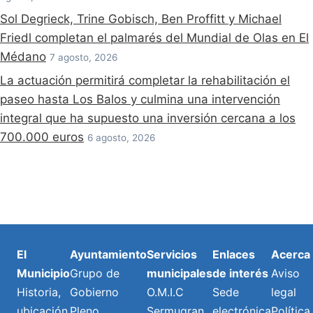
Sol Degrieck, Trine Gobisch, Ben Proffitt y Michael
Friedl completan el palmarés del Mundial de Olas en El
Médano
7 agosto, 2026
La actuación permitirá completar la rehabilitación el
paseo hasta Los Balos y culmina una intervención
integral que ha supuesto una inversión cercana a los
700.000 euros
6 agosto, 2026
El
Ayuntamiento
Servicios
Enlaces
Acerca
Municipio
Grupo de
municipales
de interés
Aviso
Historia,
Gobierno
O.M.I.C
Sede
legal
ubicación
Pleno
Sermugran
electrónica
Política