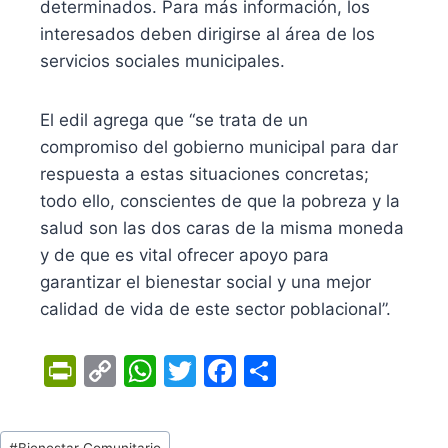
determinados. Para más información, los
interesados deben dirigirse al área de los
servicios sociales municipales.
El edil agrega que “se trata de un
compromiso del gobierno municipal para dar
respuesta a estas situaciones concretas;
todo ello, conscientes de que la pobreza y la
salud son las dos caras de la misma moneda
y de que es vital ofrecer apoyo para
garantizar el bienestar social y una mejor
calidad de vida de este sector poblacional”.
Pr
C
W
T
F
C
in
o
h
w
a
o
tF
p
at
itt
c
m
Tags
#
Bienestar Comunitario