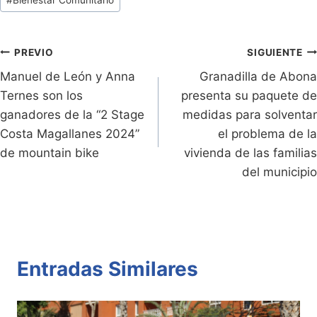
ri
y
s
er
e
p
de
e
Li
A
b
ar
Entradas:
n
n
p
o
tir
Navegación
PREVIO
SIGUIENTE
dl
k
p
o
Manuel de León y Anna
Granadilla de Abona
de
Ternes son los
presenta su paquete de
y
k
entradas
ganadores de la “2 Stage
medidas para solventar
Costa Magallanes 2024”
el problema de la
de mountain bike
vivienda de las familias
del municipio
Entradas Similares