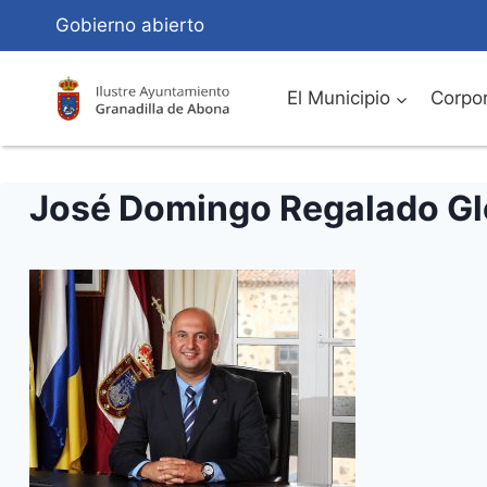
Saltar
Gobierno abierto
al
Contenido
El Municipio
Corpor
José Domingo Regalado Gl