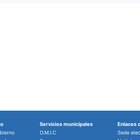
to
Servicios municipales
Enlaces 
bierno
O.M.I.C
Sede elec