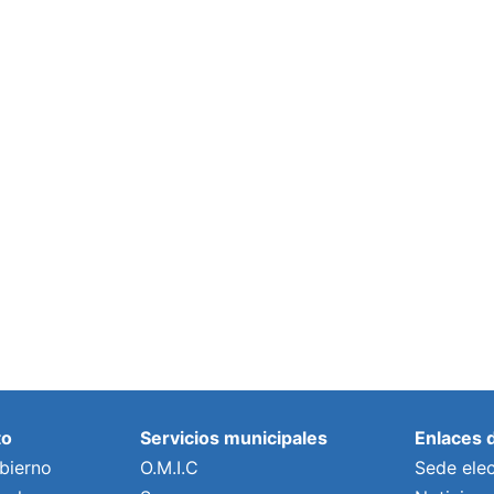
to
Servicios municipales
Enlaces 
bierno
O.M.I.C
Sede elec