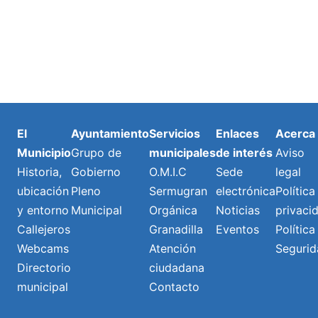
El
Ayuntamiento
Servicios
Enlaces
Acerca
Municipio
Grupo de
municipales
de interés
Aviso
Historia,
Gobierno
O.M.I.C
Sede
legal
ubicación
Pleno
Sermugran
electrónica
Política
y entorno
Municipal
Orgánica
Noticias
privaci
Callejeros
Granadilla
Eventos
Política
Webcams
Atención
Segurid
Directorio
ciudadana
municipal
Contacto