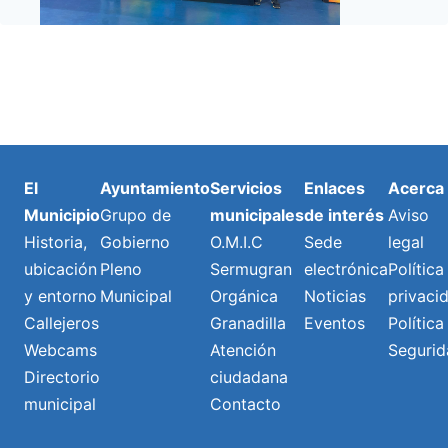
El
Ayuntamiento
Servicios
Enlaces
Acerca
Municipio
Grupo de
municipales
de interés
Aviso
Historia,
Gobierno
O.M.I.C
Sede
legal
ubicación
Pleno
Sermugran
electrónica
Política
y entorno
Municipal
Orgánica
Noticias
privaci
Callejeros
Granadilla
Eventos
Política
Webcams
Atención
Segurid
Directorio
ciudadana
municipal
Contacto