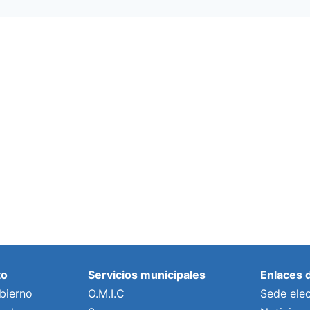
to
Servicios municipales
Enlaces 
bierno
O.M.I.C
Sede elec