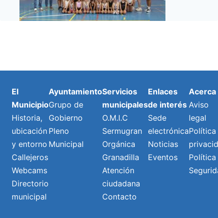
El
Ayuntamiento
Servicios
Enlaces
Acerca
Municipio
Grupo de
municipales
de interés
Aviso
Historia,
Gobierno
O.M.I.C
Sede
legal
ubicación
Pleno
Sermugran
electrónica
Política
y entorno
Municipal
Orgánica
Noticias
privaci
Callejeros
Granadilla
Eventos
Política
Webcams
Atención
Segurid
Directorio
ciudadana
municipal
Contacto