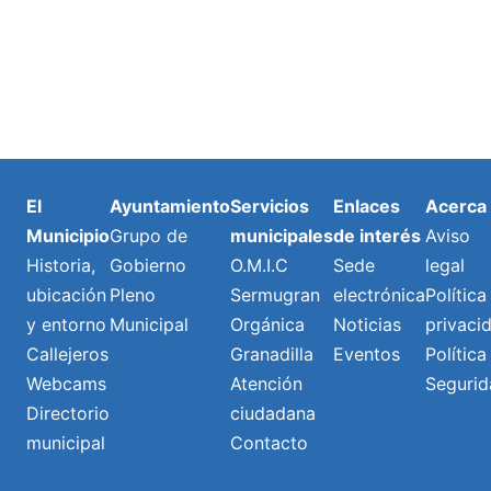
El
Ayuntamiento
Servicios
Enlaces
Acerca
Municipio
Grupo de
municipales
de interés
Aviso
Historia,
Gobierno
O.M.I.C
Sede
legal
ubicación
Pleno
Sermugran
electrónica
Política
y entorno
Municipal
Orgánica
Noticias
privaci
Callejeros
Granadilla
Eventos
Política
Webcams
Atención
Segurid
Directorio
ciudadana
municipal
Contacto