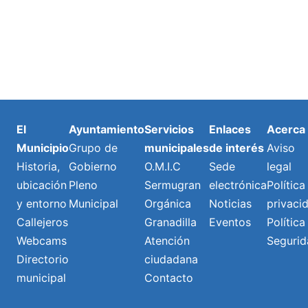
El
Ayuntamiento
Servicios
Enlaces
Acerca
Municipio
Grupo de
municipales
de interés
Aviso
Historia,
Gobierno
O.M.I.C
Sede
legal
ubicación
Pleno
Sermugran
electrónica
Política
y entorno
Municipal
Orgánica
Noticias
privaci
Callejeros
Granadilla
Eventos
Política
Webcams
Atención
Segurid
Directorio
ciudadana
municipal
Contacto