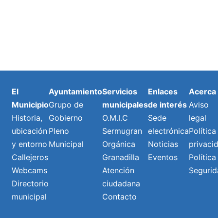
El
Ayuntamiento
Servicios
Enlaces
Acerca
Municipio
Grupo de
municipales
de interés
Aviso
Historia,
Gobierno
O.M.I.C
Sede
legal
ubicación
Pleno
Sermugran
electrónica
Política
y entorno
Municipal
Orgánica
Noticias
privaci
Callejeros
Granadilla
Eventos
Política
Webcams
Atención
Segurid
Directorio
ciudadana
municipal
Contacto