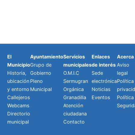
El
Ayuntamiento
Servicios
Enlaces
Acerca
Municipio
Grupo de
municipales
de interés
Aviso
Historia,
Gobierno
O.M.I.C
Sede
legal
ubicación
Pleno
Sermugran
electrónica
Política
y entorno
Municipal
Orgánica
Noticias
privaci
Callejeros
Granadilla
Eventos
Política
Webcams
Atención
Segurid
Directorio
ciudadana
municipal
Contacto