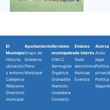
El
Ayuntamiento
Servicios
Enlaces
Acerca
Municipio
Grupo de
municipales
de interés
Aviso
Historia,
Gobierno
O.M.I.C
Sede
legal
ubicación
Pleno
Sermugran
electrónica
Política
y entorno
Municipal
Orgánica
Noticias
privaci
Callejeros
Granadilla
Eventos
Política
Webcams
Atención
Segurid
Directorio
ciudadana
municipal
Contacto