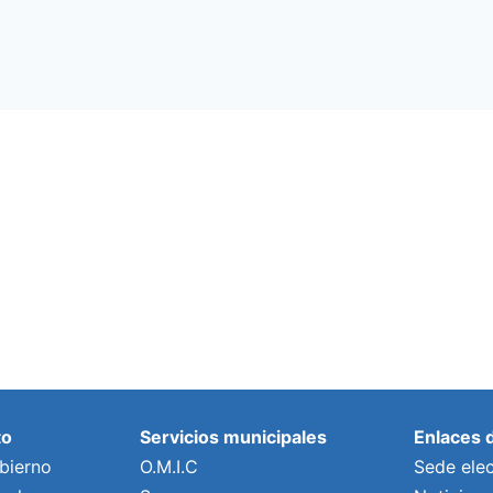
to
Servicios municipales
Enlaces 
bierno
O.M.I.C
Sede elec