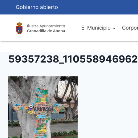
Saltar
Gobierno abierto
al
Contenido
El Municipio
Corpor
59357238_110558946962