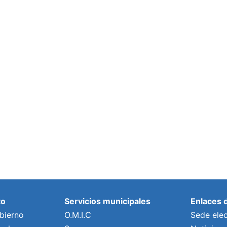
to
Servicios municipales
Enlaces 
bierno
O.M.I.C
Sede elec