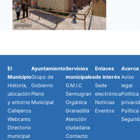
El
Ayuntamiento
Servicios
Enlaces
Acerca
Municipio
Grupo de
municipales
de interés
Aviso
Historia,
Gobierno
O.M.I.C
Sede
legal
ubicación
Pleno
Sermugran
electrónica
Política
y entorno
Municipal
Orgánica
Noticias
privaci
Callejeros
Granadilla
Eventos
Política
Webcams
Atención
Segurid
Directorio
ciudadana
municipal
Contacto