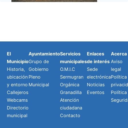
El
Ayuntamiento
Servicios
Enlaces
Acerca
Municipio
Grupo de
municipales
de interés
Aviso
Historia,
Gobierno
O.M.I.C
Sede
legal
ubicación
Pleno
Sermugran
electrónica
Política
y entorno
Municipal
Orgánica
Noticias
privaci
Callejeros
Granadilla
Eventos
Política
Webcams
Atención
Segurid
Directorio
ciudadana
municipal
Contacto