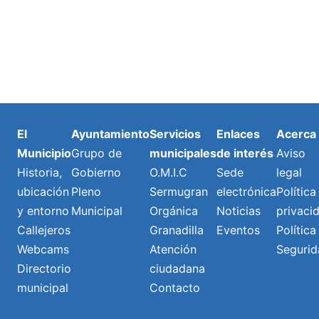
El
Ayuntamiento
Servicios
Enlaces
Acerca
Municipio
Grupo de
municipales
de interés
Aviso
Historia,
Gobierno
O.M.I.C
Sede
legal
ubicación
Pleno
Sermugran
electrónica
Política
y entorno
Municipal
Orgánica
Noticias
privaci
Callejeros
Granadilla
Eventos
Política
Webcams
Atención
Segurid
Directorio
ciudadana
municipal
Contacto