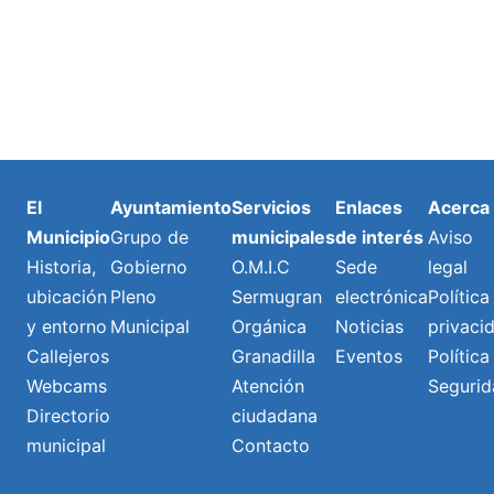
El
Ayuntamiento
Servicios
Enlaces
Acerca
Municipio
Grupo de
municipales
de interés
Aviso
Historia,
Gobierno
O.M.I.C
Sede
legal
ubicación
Pleno
Sermugran
electrónica
Política
y entorno
Municipal
Orgánica
Noticias
privaci
Callejeros
Granadilla
Eventos
Política
Webcams
Atención
Segurid
Directorio
ciudadana
municipal
Contacto