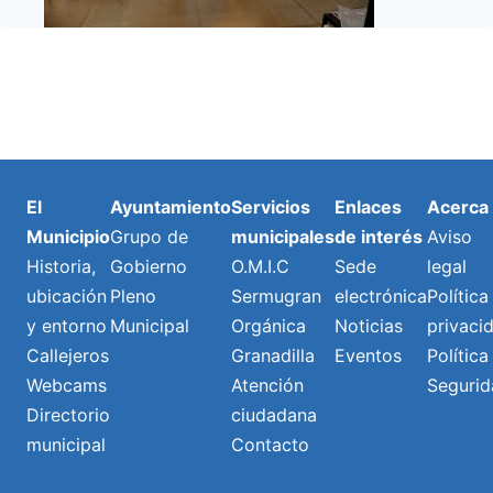
El
Ayuntamiento
Servicios
Enlaces
Acerca
Municipio
Grupo de
municipales
de interés
Aviso
Historia,
Gobierno
O.M.I.C
Sede
legal
ubicación
Pleno
Sermugran
electrónica
Política
y entorno
Municipal
Orgánica
Noticias
privaci
Callejeros
Granadilla
Eventos
Política
Webcams
Atención
Segurid
Directorio
ciudadana
municipal
Contacto