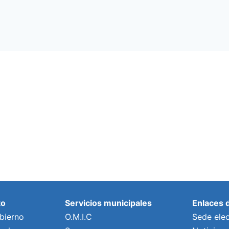
to
Servicios municipales
Enlaces 
bierno
O.M.I.C
Sede elec