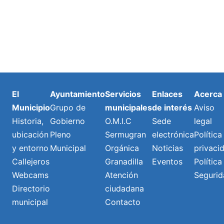
El
Ayuntamiento
Servicios
Enlaces
Acerca
Municipio
Grupo de
municipales
de interés
Aviso
Historia,
Gobierno
O.M.I.C
Sede
legal
ubicación
Pleno
Sermugran
electrónica
Política
y entorno
Municipal
Orgánica
Noticias
privaci
Callejeros
Granadilla
Eventos
Política
Webcams
Atención
Segurid
Directorio
ciudadana
municipal
Contacto