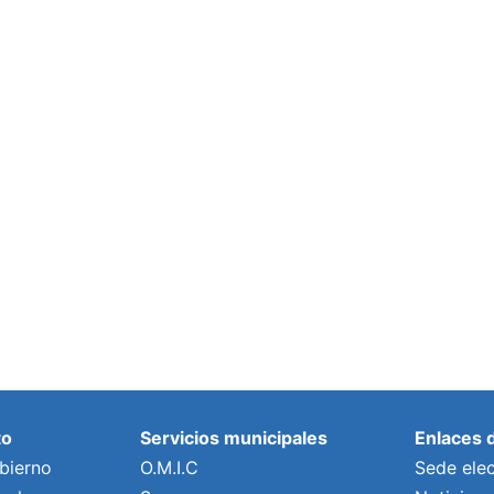
to
Servicios municipales
Enlaces 
bierno
O.M.I.C
Sede elec