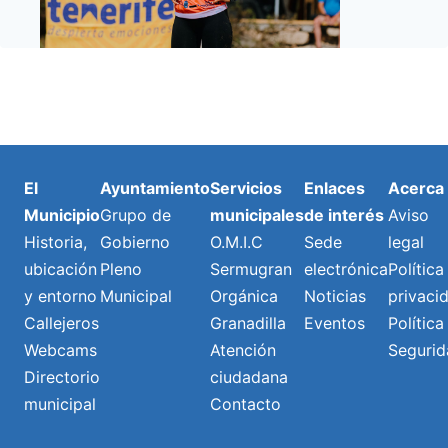
El
Ayuntamiento
Servicios
Enlaces
Acerca
Municipio
Grupo de
municipales
de interés
Aviso
Historia,
Gobierno
O.M.I.C
Sede
legal
ubicación
Pleno
Sermugran
electrónica
Política
y entorno
Municipal
Orgánica
Noticias
privaci
Callejeros
Granadilla
Eventos
Política
Webcams
Atención
Segurid
Directorio
ciudadana
municipal
Contacto