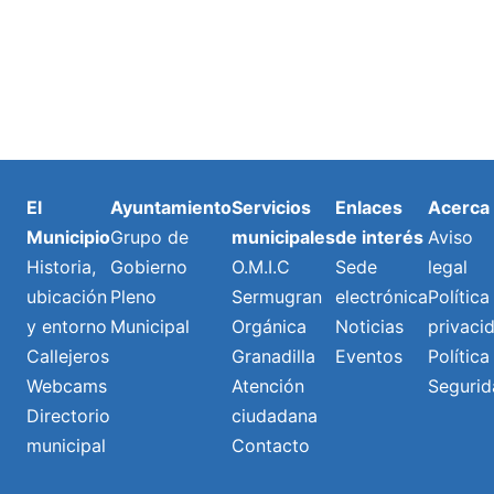
El
Ayuntamiento
Servicios
Enlaces
Acerca
Municipio
Grupo de
municipales
de interés
Aviso
Historia,
Gobierno
O.M.I.C
Sede
legal
ubicación
Pleno
Sermugran
electrónica
Política
y entorno
Municipal
Orgánica
Noticias
privaci
Callejeros
Granadilla
Eventos
Política
Webcams
Atención
Segurid
Directorio
ciudadana
municipal
Contacto