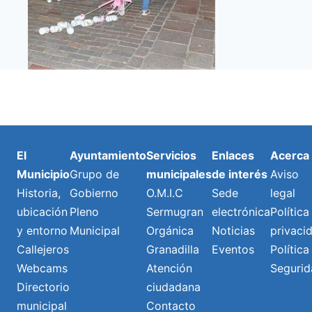
El
Ayuntamiento
Servicios
Enlaces
Acerca
Municipio
Grupo de
municipales
de interés
Aviso
Historia,
Gobierno
O.M.I.C
Sede
legal
ubicación
Pleno
Sermugran
electrónica
Política
y entorno
Municipal
Orgánica
Noticias
privaci
Callejeros
Granadilla
Eventos
Política
Webcams
Atención
Segurid
Directorio
ciudadana
municipal
Contacto