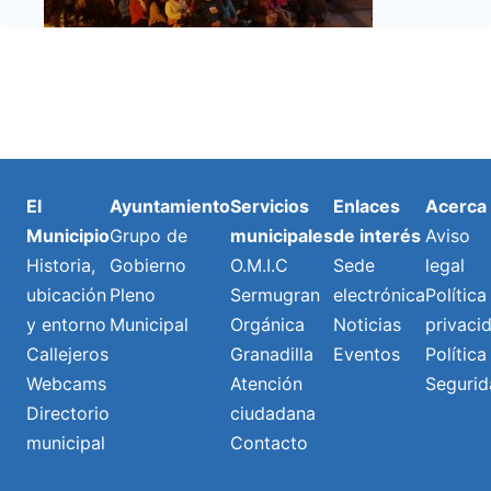
El
Ayuntamiento
Servicios
Enlaces
Acerca
Municipio
Grupo de
municipales
de interés
Aviso
Historia,
Gobierno
O.M.I.C
Sede
legal
ubicación
Pleno
Sermugran
electrónica
Política
y entorno
Municipal
Orgánica
Noticias
privaci
Callejeros
Granadilla
Eventos
Política
Webcams
Atención
Segurid
Directorio
ciudadana
municipal
Contacto