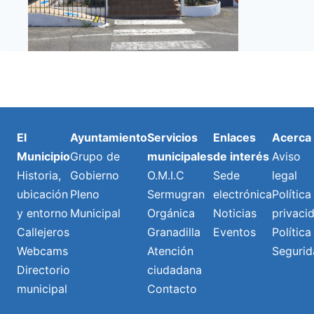
El
Ayuntamiento
Servicios
Enlaces
Acerca
Municipio
Grupo de
municipales
de interés
Aviso
Historia,
Gobierno
O.M.I.C
Sede
legal
ubicación
Pleno
Sermugran
electrónica
Política
y entorno
Municipal
Orgánica
Noticias
privaci
Callejeros
Granadilla
Eventos
Política
Webcams
Atención
Segurid
Directorio
ciudadana
municipal
Contacto